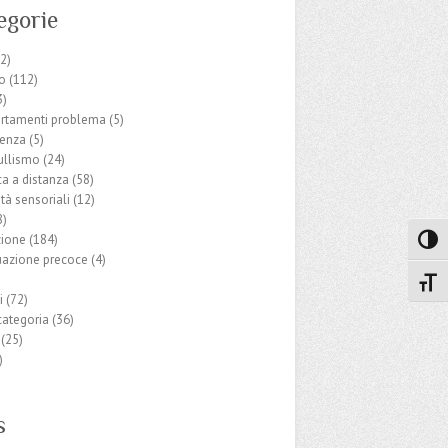
egorie
2)
o
(112)
3)
tamenti problema
(5)
enza
(5)
ullismo
(24)
ca a distanza
(58)
ità sensoriali
(12)
8)
ione
(184)
Attiva
uazione precoce
(4)
Attiv
i
(72)
categoria
(36)
(25)
)
s