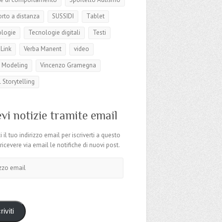
rto a distanza
SUSSIDI
Tablet
logie
Tecnologie digitali
Testi
Link
Verba Manent
video
 Modeling
Vincenzo Gramegna
l Storytelling
vi notizie tramite email
i il tuo indirizzo email per iscriverti a questo
 ricevere via email le notifiche di nuovi post.
o
riviti