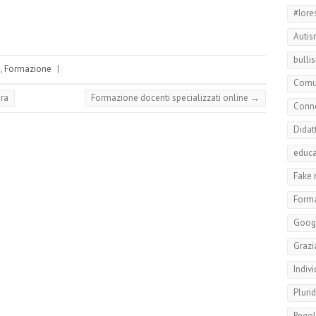
#Iore
Auti
bulli
o
,
Formazione
|
Comun
ura
Formazione docenti specializzati online
→
Conne
Didat
educa
Fake
Forma
Goog
Grazi
Indiv
Plurid
Regol