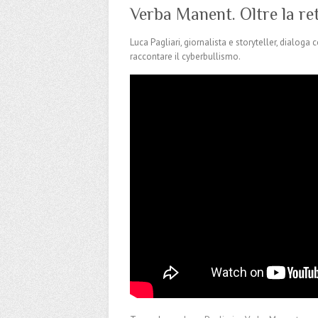
Verba Manent. Oltre la re
Luca Pagliari, giornalista e storyteller, dialoga
raccontare il cyberbullismo.