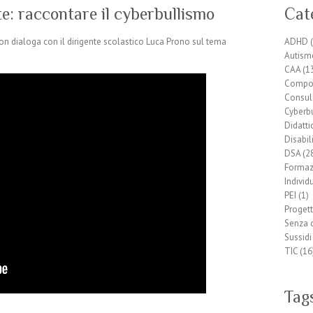
te: raccontare il cyberbullismo
Cat
 con dialoga con il dirigente scolastico Luca Prono sul tema
ADHD
(
Autism
CAA
(1
Compor
Consul
Cyberb
Didatti
Disabil
DSA
(2
Formaz
Individ
PEI
(1)
Progett
Senza 
Sussidi
TIC
(16
Tag