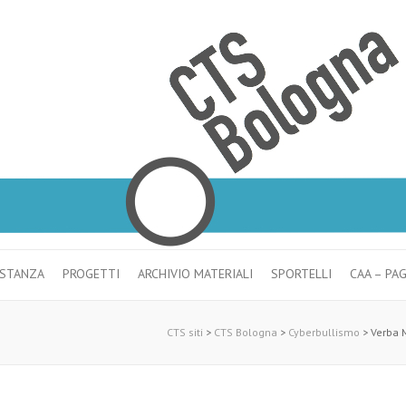
ISTANZA
PROGETTI
ARCHIVIO MATERIALI
SPORTELLI
CAA – PA
CTS siti
>
CTS Bologna
>
Cyberbullismo
>
Verba M