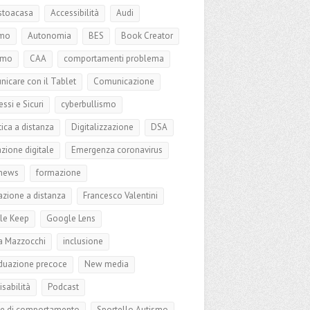
stoacasa
Accessibilità
Audi
smo
Autonomia
BES
Book Creator
smo
CAA
comportamenti problema
icare con il Tablet
Comunicazione
ssi e Sicuri
cyberbullismo
tica a distanza
Digitalizzazione
DSA
zione digitale
Emergenza coronavirus
 news
formazione
zione a distanza
Francesco Valentini
le Keep
Google Lens
a Mazzocchi
inclusione
iduazione precoce
New media
isabilità
Podcast
e di comportamento
Sportello Autismo