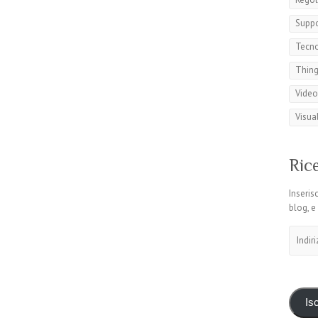
Suppo
Tecno
Thing
Video
Visua
Rice
Inserisc
blog, e
Indirizz
email
Isc