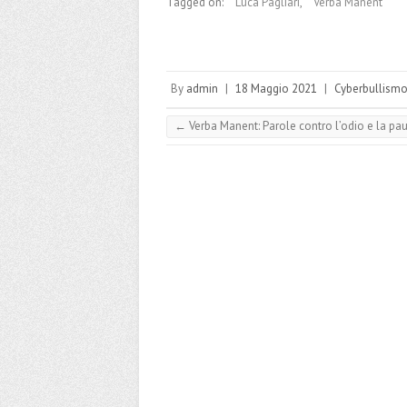
Tagged on:
Luca Pagliari
,
Verba Manent
By
admin
|
18 Maggio 2021
|
Cyberbullism
←
Verba Manent: Parole contro l’odio e la pa