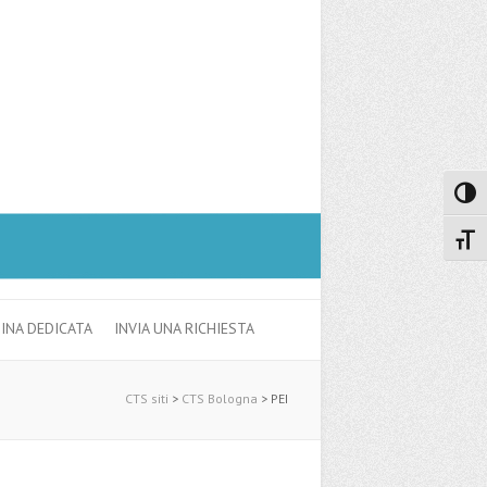
Attiva
Attiv
GINA DEDICATA
INVIA UNA RICHIESTA
CTS siti
>
CTS Bologna
>
PEI