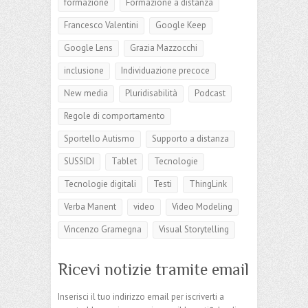
formazione
Formazione a distanza
Francesco Valentini
Google Keep
Google Lens
Grazia Mazzocchi
inclusione
Individuazione precoce
New media
Pluridisabilità
Podcast
Regole di comportamento
Sportello Autismo
Supporto a distanza
SUSSIDI
Tablet
Tecnologie
Tecnologie digitali
Testi
ThingLink
Verba Manent
video
Video Modeling
Vincenzo Gramegna
Visual Storytelling
Ricevi notizie tramite email
Inserisci il tuo indirizzo email per iscriverti a