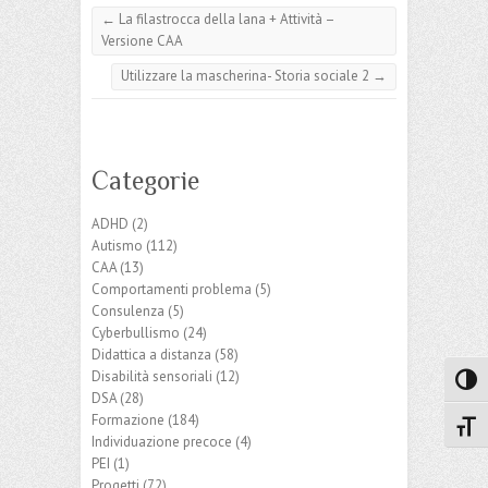
←
La filastrocca della lana + Attività –
Versione CAA
Utilizzare la mascherina- Storia sociale 2
→
Categorie
ADHD
(2)
Autismo
(112)
CAA
(13)
Comportamenti problema
(5)
Consulenza
(5)
Cyberbullismo
(24)
Didattica a distanza
(58)
Disabilità sensoriali
(12)
Attiva
DSA
(28)
Formazione
(184)
Attiv
Individuazione precoce
(4)
PEI
(1)
Progetti
(72)