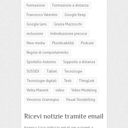
formazione
Formazione a distanza
Francesco Valentini
Google Keep
Google Lens
Grazia Mazzocchi
inclusione
Individuazione precoce
New media
Pluridisabilità
Podcast
Regole di comportamento
Sportello Autismo
Supporto a distanza
SUSSIDI
Tablet
Tecnologie
Tecnologie digitali
Testi
ThingLink
Verba Manent
video
Video Modeling
Vincenzo Gramegna
Visual Storytelling
Ricevi notizie tramite email
Inserisci il tuo indirizzo email per iscriverti a