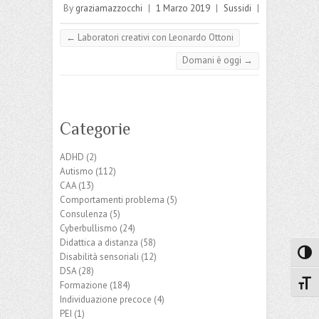
By
graziamazzocchi
|
1 Marzo 2019
|
Sussidi
|
←
Laboratori creativi con Leonardo Ottoni
Domani è oggi
→
Categorie
ADHD
(2)
Autismo
(112)
CAA
(13)
Comportamenti problema
(5)
Consulenza
(5)
Cyberbullismo
(24)
Didattica a distanza
(58)
Attiva
Disabilità sensoriali
(12)
DSA
(28)
Attiv
Formazione
(184)
Individuazione precoce
(4)
PEI
(1)