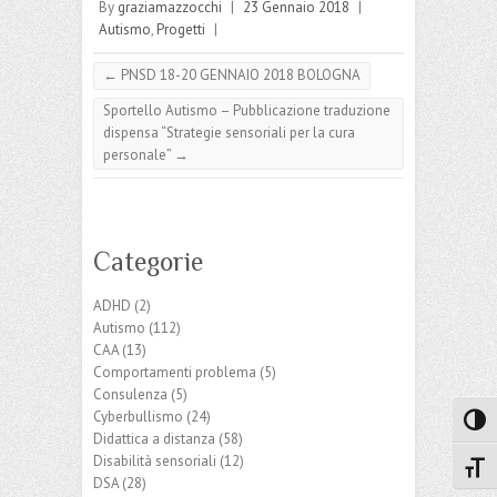
By
graziamazzocchi
|
23 Gennaio 2018
|
Autismo
,
Progetti
|
←
PNSD 18-20 GENNAIO 2018 BOLOGNA
Sportello Autismo – Pubblicazione traduzione
dispensa “Strategie sensoriali per la cura
personale”
→
Categorie
ADHD
(2)
Autismo
(112)
CAA
(13)
Comportamenti problema
(5)
Consulenza
(5)
Cyberbullismo
(24)
Attiva
Didattica a distanza
(58)
Disabilità sensoriali
(12)
Attiv
DSA
(28)