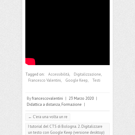
Tagged on:
Accessibilità
,
Digitalizzazione
,
Francesco Valentini
,
Google Keep
,
Testi
By
francescovalentini
|
23 Marzo 2020
|
Didattica a distanza
,
Formazione
|
←
C’era una volta un re
I tutorial del CTS di Bologna. 2. Digitalizzare
un testo con Google Keep (versione desktop)