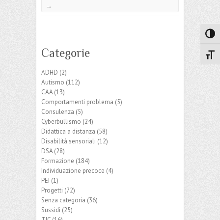
→
Attiva
Categorie
Attiv
ADHD
(2)
Autismo
(112)
CAA
(13)
Comportamenti problema
(5)
Consulenza
(5)
Cyberbullismo
(24)
Didattica a distanza
(58)
Disabilità sensoriali
(12)
DSA
(28)
Formazione
(184)
Individuazione precoce
(4)
PEI
(1)
Progetti
(72)
Senza categoria
(36)
Sussidi
(25)
TIC
(16)