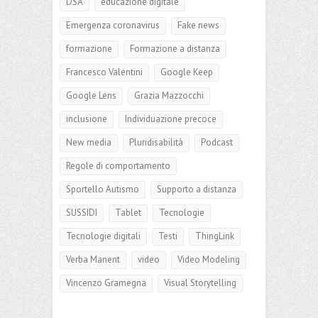
DSA
educazione digitale
Emergenza coronavirus
Fake news
formazione
Formazione a distanza
Francesco Valentini
Google Keep
Google Lens
Grazia Mazzocchi
inclusione
Individuazione precoce
New media
Pluridisabilità
Podcast
Regole di comportamento
Sportello Autismo
Supporto a distanza
SUSSIDI
Tablet
Tecnologie
Tecnologie digitali
Testi
ThingLink
Verba Manent
video
Video Modeling
Vincenzo Gramegna
Visual Storytelling