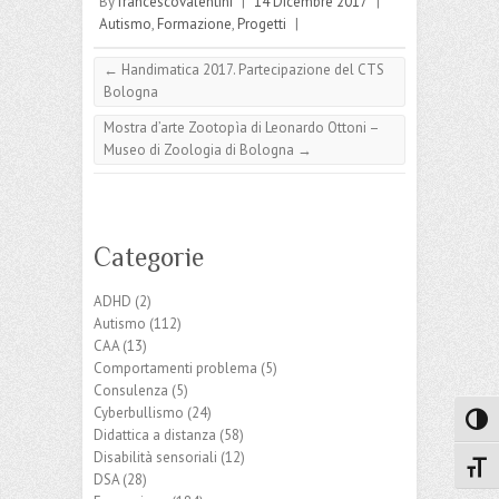
By
francescovalentini
|
14 Dicembre 2017
|
Autismo
,
Formazione
,
Progetti
|
←
Handimatica 2017. Partecipazione del CTS
Bologna
Mostra d’arte Zootopìa di Leonardo Ottoni –
Museo di Zoologia di Bologna
→
Categorie
ADHD
(2)
Autismo
(112)
CAA
(13)
Comportamenti problema
(5)
Consulenza
(5)
Cyberbullismo
(24)
Attiva
Didattica a distanza
(58)
Disabilità sensoriali
(12)
Attiv
DSA
(28)