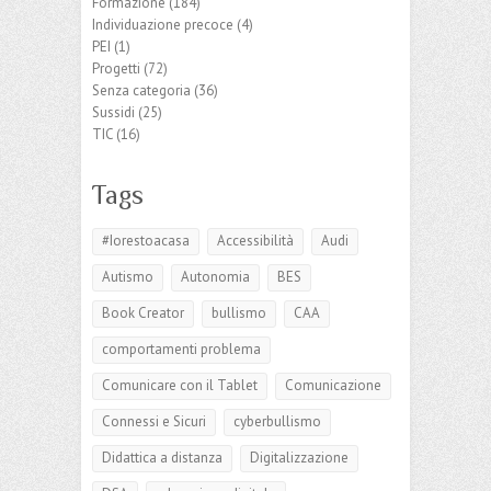
Formazione
(184)
Individuazione precoce
(4)
PEI
(1)
Progetti
(72)
Senza categoria
(36)
Sussidi
(25)
TIC
(16)
Tags
#Iorestoacasa
Accessibilità
Audi
Autismo
Autonomia
BES
Book Creator
bullismo
CAA
comportamenti problema
Comunicare con il Tablet
Comunicazione
Connessi e Sicuri
cyberbullismo
Didattica a distanza
Digitalizzazione